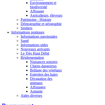
Environnement et
biodiversité
Affouage
Agriculteurs, éleveurs
Patrimoine - Histoire
Démographie et géographie
Sentiers
Informations pratiques
Informations paroissiales
Santé
Informations utiles
Nouveaux arrivants
Le Très Haut Débit
Règlementation
Nuisances sonores
Chiens dangereux
Brûlage des végétaux
Entretien des haies
Divagation des
animaux
Affouages
Amiante
Aides diverses