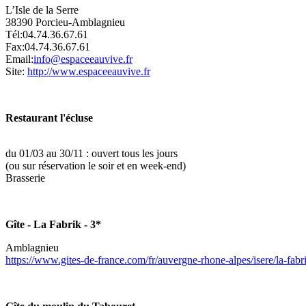
L’Isle de la Serre
38390 Porcieu-Amblagnieu
Tél:04.74.36.67.61
Fax:04.74.36.67.61
Email:
info@espaceeauvive.fr
Site:
http://www.espaceeauvive.fr
Restaurant l'écluse
du 01/03 au 30/11 : ouvert tous les jours
(ou sur réservation le soir et en week-end)
Brasserie
Gîte - La Fabrik - 3*
Amblagnieu
https://www.gites-de-france.com/fr/auvergne-rhone-alpes/isere/la-fa