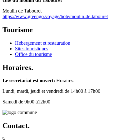
Gîte du moulin du Tabouret
Moulin de Tabouret
https://www.greengo.voyage/hote/moulin-de-tabouret
Tourisme
Hébergement et restauration
Sites touristiques
Office du tourisme
Horaires.
Le secrétariat est ouvert:
Horaires:
Lundi, mardi, jeudi et vendredi de 14h00 à 17h00
Samedi de 9h00 à12h00
Contact.