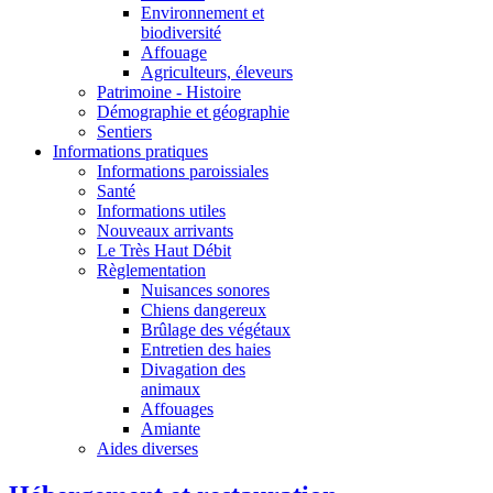
Environnement et
biodiversité
Affouage
Agriculteurs, éleveurs
Patrimoine - Histoire
Démographie et géographie
Sentiers
Informations pratiques
Informations paroissiales
Santé
Informations utiles
Nouveaux arrivants
Le Très Haut Débit
Règlementation
Nuisances sonores
Chiens dangereux
Brûlage des végétaux
Entretien des haies
Divagation des
animaux
Affouages
Amiante
Aides diverses