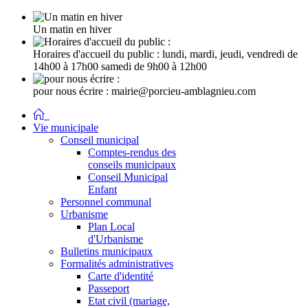
Un matin en hiver
Horaires d'accueil du public :
lundi, mardi, jeudi, vendredi de
14h00 à 17h00 samedi de 9h00 à 12h00
pour nous écrire :
mairie@porcieu-amblagnieu.com
Vie municipale
Conseil municipal
Comptes-rendus des
conseils municipaux
Conseil Municipal
Enfant
Personnel communal
Urbanisme
Plan Local
d'Urbanisme
Bulletins municipaux
Formalités administratives
Carte d'identité
Passeport
Etat civil (mariage,